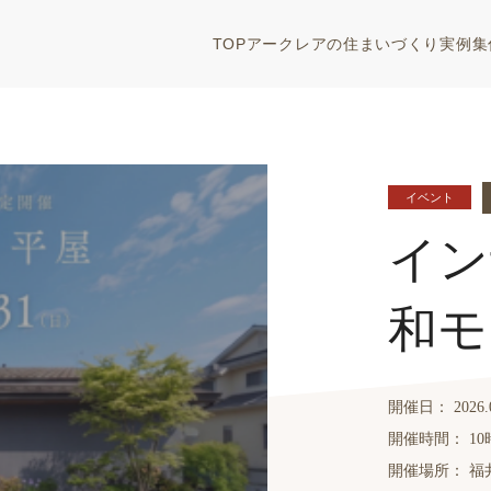
TOP
アークレアの住まいづくり
実例集
イベント
イン
和モ
開催日：
2026.
開催時間：
10
開催場所：
福